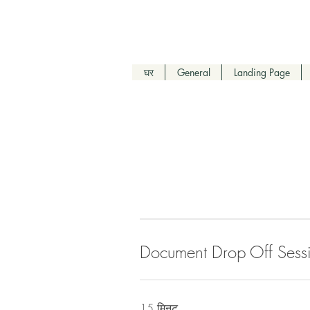
घर
General
Landing Page
Document Drop Off Sessi
15 मिनट