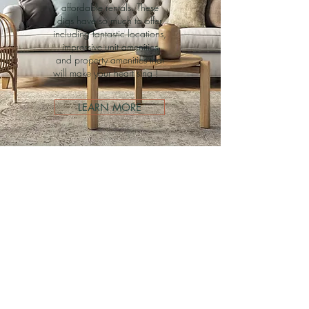
affordable rentals. These
digs have so much to offer
including fantastic locations,
impressive unit amenities
and property amenities that
will make your heart sing !
LEARN MORE
Document Drop
Off Session :
Invite ONLY
Only Applicants called from
the waiting list are
authorized to attend.