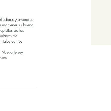
lladores y empresas
a mantener su buena
quisitos de las
mularios de
s, tales como:
 Nueva Jersey
resos