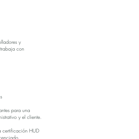
lladores y
 trabaja con
os
antes para una
trativo y el cliente.
a certificación HUD
Licenciado.